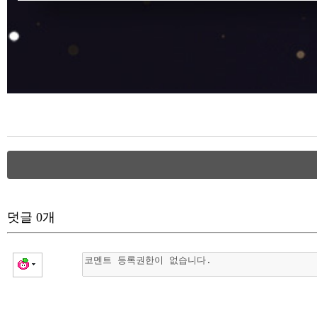
덧글
0
개