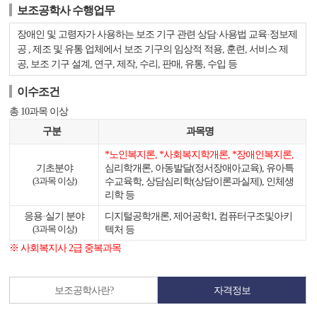
보조공학사 수행업무
장애인 및 고령자가 사용하는 보조 기구 관련 상담·사용법 교육·정보제
공 , 제조 및 유통 업체에서 보조 기구의 임상적 적용, 훈련, 서비스 제
공, 보조 기구 설계, 연구, 제작, 수리, 판매, 유통, 수입 등
이수조건
총 10과목 이상
구분
과목명
*노인복지론, *사회복지학개론, *장애인복지론,
기초분야
심리학개론, 아동발달(정서장애아교육), 유아특
수교육학, 상담심리학(상담이론과실제), 인체생
(3과목 이상)
리학 등
응용·실기 분야
디지털공학개론, 제어공학1, 컴퓨터구조및아키
텍처 등
(3과목 이상)
※ 사회복지사 2급 중복과목
보조공학사란?
자격정보