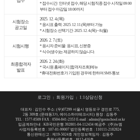
접수
* 접수시간: 인터넷 접수, 해당 시험직종 접수 시작일 09:00
부터 접수 마감일 18:00까지
2025. 12. 4.(목)
시험장소
* 응시표 출력: 2025. 12. 11.(목)부터 가능
공고일
* 시험장소 선택기간: 2025. 12. 4.(목) ~ 8.(월)
2026. 2. 7.(토)
시험시행
* 응시자 준비물: 응시표, 신분증
* 식수(생수)는 제공하지 않습니다.
2026. 2. 24.(화)
최종합격자
* 국시원 홈페이지 [합격자조회]메뉴
발표
*휴대전화번호가 기입된 경우에 한하여 SMS 통보
로그인
회원가입
1:1상담신청
|
|
대표자 : 김인수 주소: (우)07299 서울시 영등포구 경인로 775,
2동 309호 (문래동3가, 에이스하이테크시티) 원장 : 김동주
TEL : 1577-8509 FAX : 0504-841-2353 E-mail : admin@gosischool.or.kr
입금계좌안내 : KB국민은행 392801-04-112434 예금주 : (주)뉴엠
사업자등록번호 : 107-81-99007 법인등록번호 : 110111-2182824
통신판매신고 : 제19-5024호 개인정보책임자 : 김동주
출판사등록번호 : 제12-416호