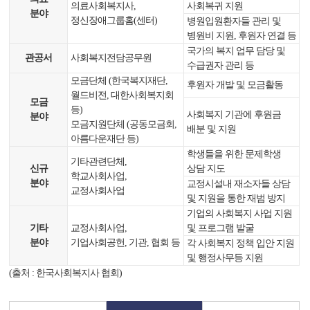
의료사회복지사,
사회복귀 지원
분야
정신장애그룹홈(센터)
병원입원환자들 관리 및
병원비 지원, 후원자 연결 등
국가의 복지 업무 담당 및
관공서
사회복지전담공무원
수급권자 관리 등
모금단체 (한국복지재단,
후원자 개발 및 모금활동
월드비전, 대한사회복지회
모금
등)
사회복지 기관에 후원금
분야
모금지원단체 (공동모금회,
배분 및 지원
아름다운재단 등)
학생들을 위한 문제학생
기타관련단체,
신규
상담 지도
학교사회사업,
분야
교정시설내 재소자들 상담
교정사회사업
및 지원을 통한 재범 방지
기업의 사회복지 사업 지원
기타
교정사회사업,
및 프로그램 발굴
분야
기업사회공헌, 기관, 협회 등
각 사회복지 정책 입안 지원
및 행정사무등 지원
(출처 : 한국사회복지사 협회)