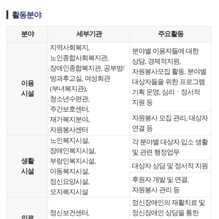
활동분야
분야
세부기관
주요활동
지역사회복지,
분야별 이용자들에 대한
노인종합사회복지관,
상담, 경제적지원,
장애인종합복지관, 공부방/
자원봉사모집 활동, 분야별
방과후교실, 여성회관
대상자들을 위한 프로그램
이용
(부녀복지관),
기획 운영, 심리ㆍ정서적
시설
청소년수련관,
지원 등
주간보호센터,
자원봉사 모집 관리, 대상자
재가복지분야,
연결 등
자원봉사센터
노인복지시설,
각 분야별 대상자 입소 생활
장애인복지시설,
및 관련 행정업무
생활
부랑인복지시설,
대상자 상담 및 정서적 지원
시설
아동복지시설,
후원자 개발 및 연결,
정신요양시설,
자원봉사 관리 등
모자복지시설
정신장애인의 재활치료 및
정신보건센터,
정신장애인 상담을 통한
의료