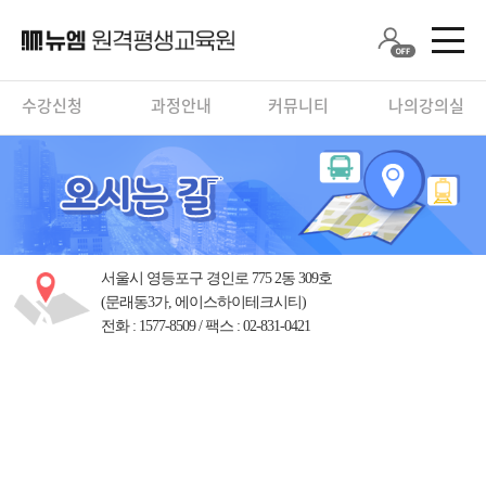
수강신청
과정안내
커뮤니티
나의강의실
서울시 영등포구 경인로 775 2동 309호
(문래동3가, 에이스하이테크시티)
전화 : 1577-8509 / 팩스 : 02-831-0421