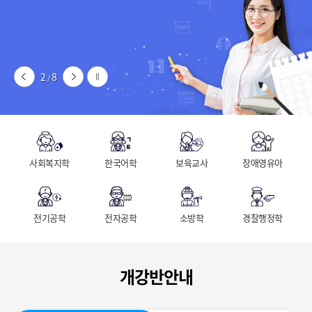
2
8
/
사회복지학
한국어학
보육교사
장애영유아
전기공학
전자공학
소방학
경찰행정학
개강반안내