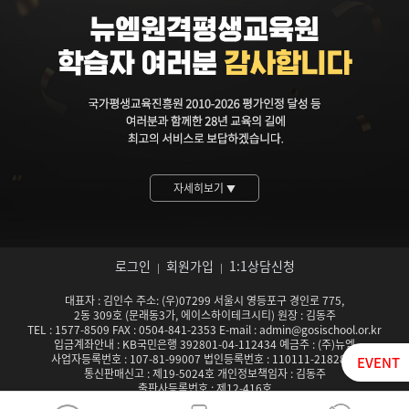
자세히보기
▼
로그인
회원가입
1:1상담신청
|
|
대표자 : 김인수 주소: (우)07299 서울시 영등포구 경인로 775,
2동 309호 (문래동3가, 에이스하이테크시티) 원장 : 김동주
TEL : 1577-8509 FAX : 0504-841-2353 E-mail : admin@gosischool.or.kr
입금계좌안내 : KB국민은행 392801-04-112434 예금주 : (주)뉴엠
사업자등록번호 : 107-81-99007 법인등록번호 : 110111-2182824
EVENT
통신판매신고 : 제19-5024호 개인정보책임자 : 김동주
출판사등록번호 : 제12-416호
서울특별시남부교육청 평생교육시설 등록기관 제142호