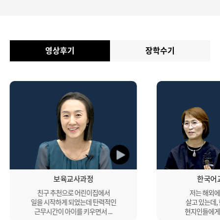
영상후기
장학수기
보육교사과정
한국어
친구 추천으로 어린이집에서
저는 해외에
일을 시작하게 되었는데 탄력적인
살고 있는데,
근무시간이 아이를 키우면서 ...
현지인들에게 나