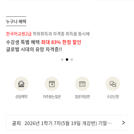
누구나 혜택
보
한국어교원2급
학위취득과 자격증 취득을 동시에
장
수강생 특별 혜택
최대 83% 한정 할인
단
글로벌 시대의 유망 자격증!!
이
공지
2026년 2학기 1차(6월 9일 개강반) 중간고사 기간 안내 및 ..
상담예약
자주묻는질문
질문과답변
수강신청
공지
2026년 2학기 2차(7월 7일 개강반) 중간고사 기간 안내 및 ..
공지
2026년 1학기 7차(5월 19일 개강반) 기말고사 기간 안내 및..